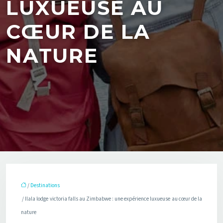
LUXUEUSE AU
CŒUR DE LA
NATURE
/
Destinations
/ Ilala lodge victoria falls au Zimbabwe : une expérience luxueuse au cœur de la
nature